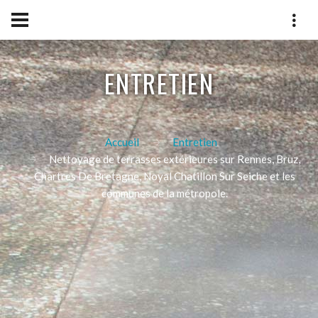
ENTRETIEN
Accueil
Entretien
Nettoyage de terrasses extérieures sur Rennes, Bruz,
Chartres De Bretagne, Noyal Chatillon Sur Seiche et les
communes de la métropole.